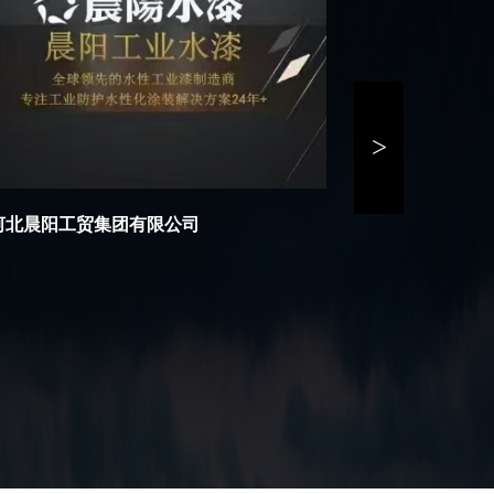
>
河北晨阳工贸集团有限公司
重庆睿鑫方源