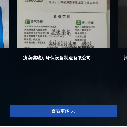
济南璞瑞斯环保设备制造有限公司
查看更多 >>