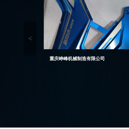
<
重庆峥峰机械制造有限公司