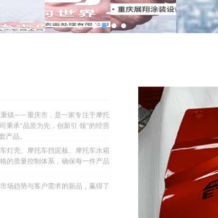
业重镇
重庆市，是一家专注于摩托
——
司秉承
品质为先，创新引 领
的经营
“
”
套产品。
车灯壳、摩托车挡泥板、摩托车水箱
格的质量控制体系，确保每一件产品
市场趋势与客户需求的新品，赢得了
托车品牌，更远销东南亚、欧洲等多