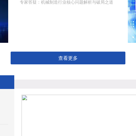
专家答疑：机械制造行业核心问题解析与破局之道
查看更多