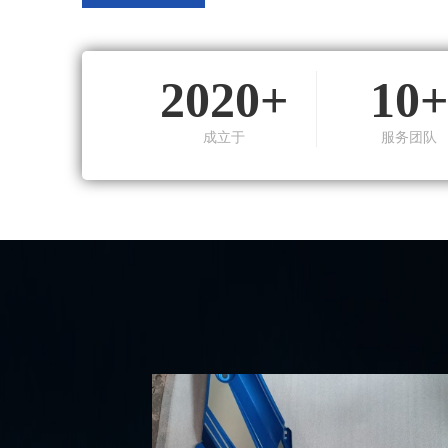
展望未来，重庆峥峰机械制造有限公司将持续深耕摩托
务，推动行业发展，携手合作伙伴共创辉煌明天。
2020+
10+
成立于
服务团队